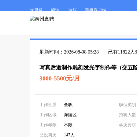
太灵通
频道
论坛
手机客户端
刷新时间：2026-08-08 05:28
已有11822
写真后道制作雕刻发光字制作等（交五险
3000-5500元/月
工作性质
全职
职位类别
工作区域
海陵区
招聘人数
工作年限
不限
学历要求
已投简历
147人