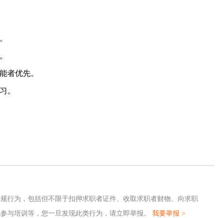
心。
力。
技能者优先。
学习。
违规行为，包括但不限于扣押求职者证件、收取求职者财物、向求职
地参与培训等，您一旦发现此类行为，请立即举报。
我要举报 >