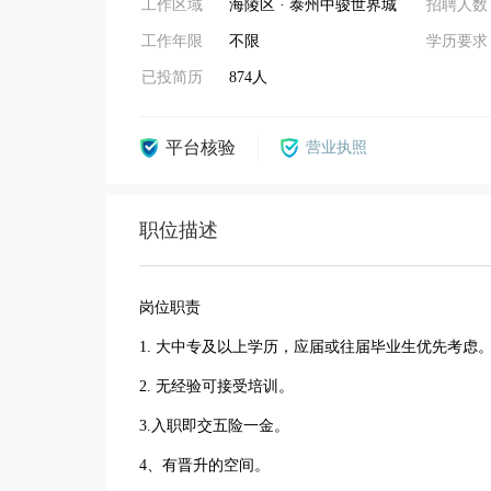
工作区域
海陵区 · 泰州中骏世界城
招聘人数
工作年限
不限
学历要求
已投简历
874人
平台核验
营业执照
职位描述
岗位职责
1. 大中专及以上学历，应届或往届毕业生优先考虑
2. 无经验可接受培训。
3.入职即交五险一金。
4、有晋升的空间。