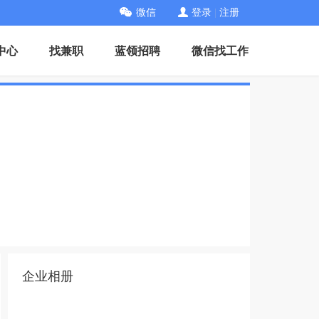
微信
登录
|
注册
中心
找兼职
蓝领招聘
微信找工作
企业相册