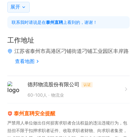
5. 严格遵守公司规章制度和安全操作规范。  

展开
6. 定期反馈工作情况，协助优化区域配送效率。  

联系我时请说是在
泰州直聘
上看到的，谢谢！
任职要求  

工作地址
1. 持有有效驾驶证，具备驾驶技能，自带4.2米货车优
江苏省泰州市高港区刁铺街道刁铺工业园区丰岸路
先。  

查看地图
2. 具备良好的责任心和沟通能力，能够独立完成工作
任务。  

3. 有快递或物流相关工作经验者优先，熟悉区域路线
德邦物流股份有限公司
认证
者更佳。  

60-100人
物流业
4. 服从管理，具备较强的时间观念和抗压能力。  

5. 熟悉基本的交通规则和安全驾驶知识，无重大事故
泰州直聘安全提醒
记录。  

严禁用人单位做出任何损害求职者合法权益的违法违规行为，包
括但不限于扣押求职者证件、收取求职者财物、向求职者集资，
6. 愿意长期发展，具备良好的职业素养和团队合作精