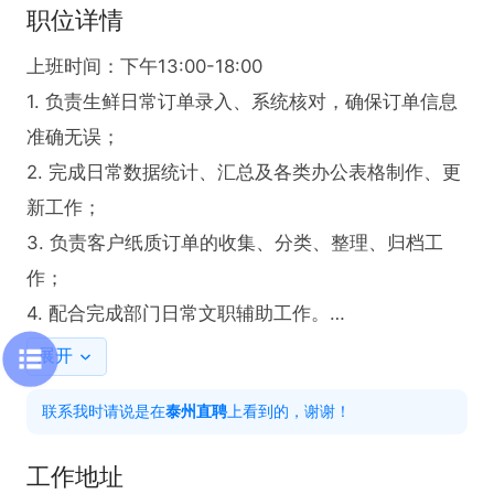
职位详情
上班时间：下午13:00-18:00

1. 负责生鲜日常订单录入、系统核对，确保订单信息
准确无误；

2. 完成日常数据统计、汇总及各类办公表格制作、更
新工作；

3. 负责客户纸质订单的收集、分类、整理、归档工
作；

4. 配合完成部门日常文职辅助工作。

任职要求

展开
1. 熟练使用Office办公软件，擅长表格制作与数据统
联系我时请说是在
泰州直聘
上看到的，谢谢！
计；

2. 工作细心严谨、有责任心，执行力强，能耐心处理
工作地址
琐碎文职工作；
