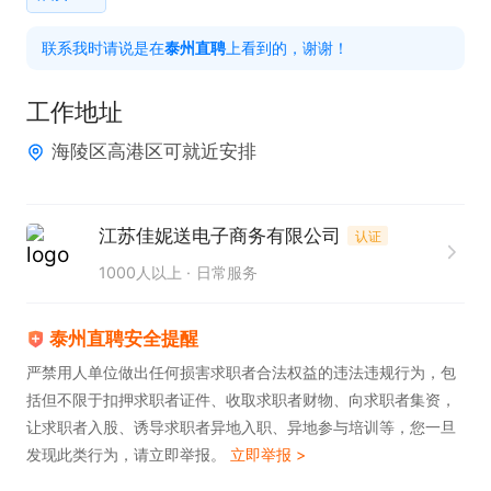
力，有强烈的上进心，渴望赚钱；

联系我时请说是在
泰州直聘
上看到的，谢谢！
3，身体健康，会骑电动车会用导航；

工作地址
社会工，应届毕业生，暑假工，寒假工，全职，灵活
海陵区高港区可就近安排
就业，均可入职喔，快来加入我们吧!!!

路线熟悉后日均60单以上，多劳多得，上不封顶~

1：公司提供车电，头盔，工作服，餐箱；

江苏佳妮送电子商务有限公司
认证
2：公司购买人身安全商业保险；

1000人以上
日常服务
3：高温补贴，午晚高峰补贴，恶劣天气补贴，优秀
骑手奖，站点单王奖，满勤奖，等其他补贴福利奖
泰州直聘安全提醒
励；

严禁用人单位做出任何损害求职者合法权益的违法违规行为，包
括但不限于扣押求职者证件、收取求职者财物、向求职者集资，
4：有车自带，无车电可安排；

让求职者入股、诱导求职者异地入职、异地参与培训等，您一旦
5：晋升渠道：骑手-组长-副站长-站长-城市经理-区
发现此类行为，请立即举报。
立即举报 >
域负责人