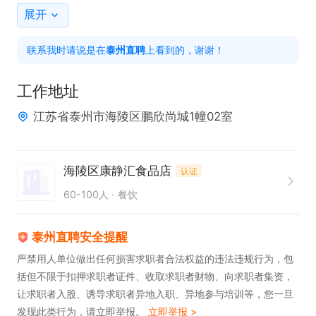
4. 协助外卖业务，完成外卖打包，并与骑手进行顺畅
展开
对接。

联系我时请说是在
泰州直聘
上看到的，谢谢！
任职要求：

1. 具备相关餐饮行业工作经验者优先，熟悉卤味售
工作地址
卖、简单加工及卫生整理流程者更佳。

江苏省泰州市海陵区鹏欣尚城1幢02室
2. 需掌握切卤味、称重、打包、收银、凉拌、切配、
加热、摆盘、洗餐具等技能。

3. 能够严格遵守卫生规范，确保操作区域的清洁卫
海陵区康静汇食品店
认证
生。

60-100人
餐饮
4. 工作认真负责，具备良好的服务意识，能热情接待
客人。

泰州直聘安全提醒
5. 拥有较强的团队协作精神，可与同事有效配合完成
严禁用人单位做出任何损害求职者合法权益的违法违规行为，包
括但不限于扣押求职者证件、收取求职者财物、向求职者集资，
各项任务。

让求职者入股、诱导求职者异地入职、异地参与培训等，您一旦
6. 愿意接受多店分配，适应日均3-4小时的工作时
发现此类行为，请立即举报。
立即举报 >