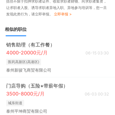
括但不限于扣押求职者证件、收取求职者财物、向求职者集资，
有效沟通。

让求职者入股、诱导求职者异地入职、异地参与培训等，您一旦
5. 具备较强的抗压能力，能够在快节奏的工作环境中
发现此类行为，请立即举报。
立即举报 >
高效完成任务。

6. 熟练掌握办公软件，如 Word、Excel 等，提升工
相似的职位
作效率。

销售助理（有工作餐）
4000-20000元/月
本岗位提供五险、年假、加班补助及节日福利，还有
06-15 03:30
免费培训与广阔的晋升空间，诚邀有志之士加入！
医药高新区(高港区)
泰州新骏飞商贸有限公司
门店导购（五险+带薪年假）
3500-8000元/月
06-03 00:32
城东街道
泰州平坤商贸有限公司