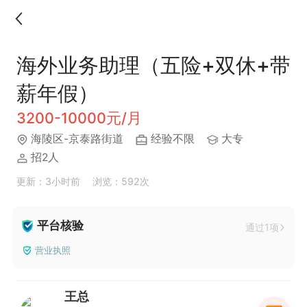
海外业务助理（五险+双休+带
薪年假）
3200-10000元/月
海陵区-京泰路街道
经验不限
大专
招2人
更新：3小时前
浏览：592次
平台核验
通过1项
营业执照
王总