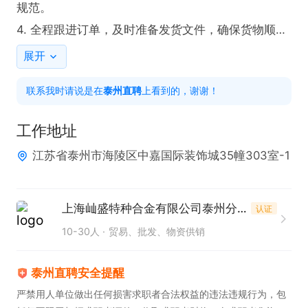
规范。

4. 全程跟进订单，及时准备发货文件，确保货物顺利
交付。

展开
5. 积极完成主管安排的其他相关工作，展现高度的执
联系我时请说是在
泰州直聘
上看到的，谢谢！
行力。

工作地址
任职要求：

江苏省泰州市海陵区中嘉国际装饰城35幢303室-1
1. 不限专业，不限工作经验，具备良好的学习能力与
适应能力。

2. 英语水平达到四级及以上，能够熟练进行商务英语
上海屾盛特种合金有限公司泰州分公司
认证
交流与文件翻译。

10-30人
贸易、批发、物资供销
3. 工作认真负责，注重细节，具备较强的责任心与敬
业精神。

泰州直聘安全提醒
4. 拥有良好的沟通协调能力，能够与团队成员及客户
严禁用人单位做出任何损害求职者合法权益的违法违规行为，包