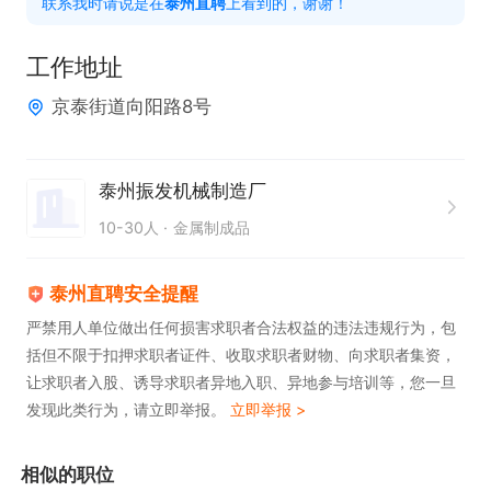
联系我时请说是在
泰州直聘
上看到的，谢谢！
4. 有相关工作经验者优先
工作地址
京泰街道向阳路8号
泰州振发机械制造厂
10-30人
金属制成品
泰州直聘安全提醒
严禁用人单位做出任何损害求职者合法权益的违法违规行为，包
括但不限于扣押求职者证件、收取求职者财物、向求职者集资，
让求职者入股、诱导求职者异地入职、异地参与培训等，您一旦
发现此类行为，请立即举报。
立即举报 >
相似的职位