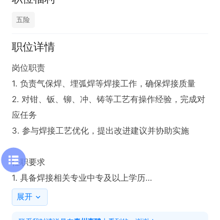
五险
职位详情
岗位职责

1. 负责气保焊、埋弧焊等焊接工作，确保焊接质量

2. 对钳、钣、铆、冲、铸等工艺有操作经验，完成对
应任务

3. 参与焊接工艺优化，提出改进建议并协助实施

任职要求

1. 具备焊接相关专业中专及以上学历

2. 熟悉气保焊、埋弧焊等焊接工艺，持有焊工证

展开
3. 责任心强，有良好的团队协作精神
