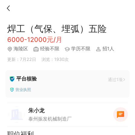
焊工（气保、埋弧）五险
6000-12000元/月
海陵区
经验不限
学历不限
招1人
更新：7月22日
浏览：1930次
平台核验
通过1项
营业执照
朱小龙
泰州振发机械制造厂
职位福利