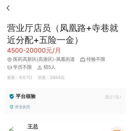
营业厅店员（凤凰路+寺巷就
近分配+五险一金）
4500-20000元/月
医药高新区(高港区)-凤凰街道
经验不限
学历不限
招5人
更新：6月7日
浏览：2894次
平台核验
通过1项
营业执照
王总