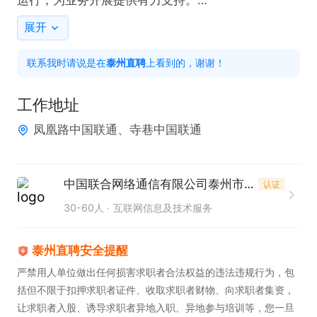
运行，为业务开展提供有力支持。

任职要求：

展开
1. 大专及以上学历，专业不限，具备扎实的学习能
联系我时请说是在
泰州直聘
上看到的，谢谢！
力。

2. 具备良好沟通能力，能够与客户进行有效交流，抗
工作地址
压能力强，能在高强度工作下保持良好状态。

凤凰路中国联通、寺巷中国联通
3. 有销售或客服经验者优先，熟悉相关业务流程者更
佳。

公司提供五险一金、餐补、话补、节日福利、带薪年
中国联合网络通信有限公司泰州市高港区分公司
认证
休假、加班补助、年终奖以及免费培训等优厚待遇，
30-60人
互联网信息及技术服务
诚邀有志之士加入！
泰州直聘安全提醒
严禁用人单位做出任何损害求职者合法权益的违法违规行为，包
括但不限于扣押求职者证件、收取求职者财物、向求职者集资，
让求职者入股、诱导求职者异地入职、异地参与培训等，您一旦