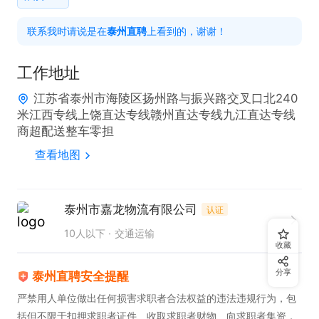
1. 拥有物流相关专业大专及以上学历。

联系我时请说是在
泰州直聘
上看到的，谢谢！
2. 熟练掌握办公软件，具备较强的数据处理能力。

3. 工作细致严谨，具备良好的沟通技巧与抗压能力。

工作地址
4. 优先考虑有物流行业工作经验者。

江苏省泰州市海陵区扬州路与振兴路交叉口北240
米江西专线上饶直达专线赣州直达专线九江直达专线
本岗位提供五险福利，还有节日福利、年终奖等。诚
商超配送整车零担
邀有志于投身物流领域的人士加入，共同开启职业新
查看地图
征程。投完简历后，请点击下方电话按键主动联系，
告知是在【泰州直聘】上看到的此岗位信息，期待您
泰州市嘉龙物流有限公司
认证
的加入！
10人以下
交通运输
收藏
分享
泰州直聘安全提醒
严禁用人单位做出任何损害求职者合法权益的违法违规行为，包
括但不限于扣押求职者证件、收取求职者财物、向求职者集资，