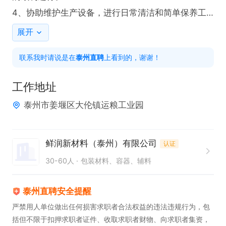
4、协助维护生产设备，进行日常清洁和简单保养工
作。

展开
5、配合团队完成生产任务，确保产量目标的达成。

联系我时请说是在
泰州直聘
上看到的，谢谢！
任职要求：

1、具备相关生产操作经验者优先考虑。

工作地址
2、能够适应两班制轮班工作。

泰州市姜堰区大伦镇运粮工业园
3、工作认真负责，有良好的团队协作精神。
鲜润新材料（泰州）有限公司
认证
30-60人
包装材料、容器、辅料
泰州直聘安全提醒
严禁用人单位做出任何损害求职者合法权益的违法违规行为，包
括但不限于扣押求职者证件、收取求职者财物、向求职者集资，