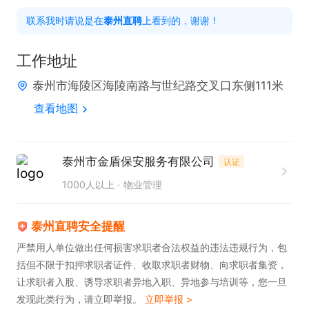
联系我时请说是在
泰州直聘
上看到的，谢谢！
任职要求：

1. 学历要求初中及以上，退伍军人在同等条件下享有
工作地址
优先录用权。

泰州市海陵区海陵南路与世纪路交叉口东侧111米
2. 需熟悉安全制度与流程，具备出色的应急处理能
查看地图
力，能够迅速应对各类突发安全事件。

3. 工作态度认真负责，拥有较强的责任心，对待安全
工作一丝不苟。

泰州市金盾保安服务有限公司
认证
1000人以上
物业管理
工作时间：

实行四班三倒工作制，每班工作8小时。监控保安岗
泰州直聘安全提醒
位采取做三休一的轮休方式，公司提供五险及加班补
严禁用人单位做出任何损害求职者合法权益的违法违规行为，包
括但不限于扣押求职者证件、收取求职者财物、向求职者集资，
助。
让求职者入股、诱导求职者异地入职、异地参与培训等，您一旦
发现此类行为，请立即举报。
立即举报 >