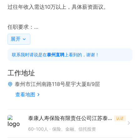
过往年收入需达10万以上，具体薪资面议。

任职要求：

1. 学历大专及以上。

展开
2. 优先考虑金融、养老、健康、医疗、地产及相关行
联系我时请说是在
泰州直聘
上看到的，谢谢！
业从业背景者。

3. 业务品质良好，无不良从业记录及刑事、金融等犯
工作地址
罪记录。

泰州市江州南路118号星宇大厦8/9层
查看地图
岗位福利：

1. 薪资丰厚，除16000 - 40000元/月外，还有个人销
售奖励、公司奖励方案、月度奖、季度奖及年终奖。

泰康人寿保险有限责任公司江苏泰州中心支公司
认证
2. 享有商业医疗保险、意外伤害保险、养老公积金等
60-100人
保险、金融、信托投资
完善的保险福利保障项目。
