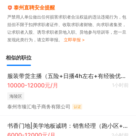
3. 拥有专业销售培训、职业认证培训、知名高校奖励
泰州直聘安全提醒
培训及专属体验式培训（涵盖法律、金融、养老、医
严禁用人单位做出任何损害求职者合法权益的违法违规行为，包
括但不限于扣押求职者证件、收取求职者财物、向求职者集资，
疗等板块）的完善培训体系。

让求职者入股、诱导求职者异地入职、异地参与培训等，您一旦
4. 工作时间弹性，除必要培训、活动安排外，其余时
发现此类行为，请立即举报。
立即举报 >
间可自行展业。

5. 团队提供专业培训，定期组织团建旅游，节日氛围
相似的职位
浓厚，仪式感十足。

6. 提供带薪培训、保险补贴，还有五险、食宿、年底
服装带货主播（五险+日播4h左右+有经验优先）
双薪、交通补助、加班补助、餐补、话补、房补、住
10000-12000元/月
1小时前
房公积金、节日福利、带薪年假、晋升空间、年度旅
海陵区
游等福利。
泰州市臻汇电子商务有限公司
认证
书香门地|美学地板诚聘：销售经理（跑小区+陌拜+有车优先）
6000-12000元/月
2小时前