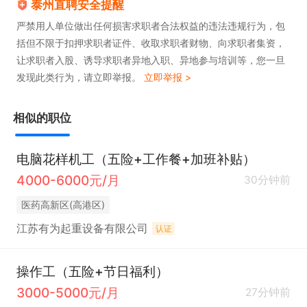
泰州直聘安全提醒
本岗位福利优厚，提供五险、住房公积金，给予餐
严禁用人单位做出任何损害求职者合法权益的违法违规行为，包
括但不限于扣押求职者证件、收取求职者财物、向求职者集资，
补，提供食宿、工作餐，享有节日福利、带薪年假、
让求职者入股、诱导求职者异地入职、异地参与培训等，您一旦
年终奖、免费培训、定期体检等。在这里，你将凭借
发现此类行为，请立即举报。
立即举报 >
专业技能和责任心，在食品、化工等生产领域发挥重
要作用，收获职业成长与丰厚福利。
相似的职位
电脑花样机工（五险+工作餐+加班补贴）
4000-6000元/月
30分钟前
医药高新区(高港区)
江苏有为起重设备有限公司
认证
操作工（五险+节日福利）
3000-5000元/月
27分钟前