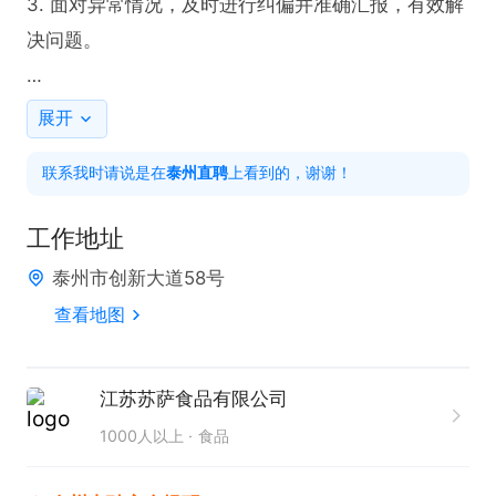
3. 面对异常情况，及时进行纠偏并准确汇报，有效解
决问题。

任职要求：

展开
1. 具备食品、化工等相关专业背景，拥有扎实的专业
联系我时请说是在
泰州直聘
上看到的，谢谢！
知识。

2. 熟练掌握质量和微生物管控技能，能够精准识别和
工作地址
处理相关问题。

泰州市创新大道58号
3. 拥有出色的原辅料确认及使用管理能力，确保生产
查看地图
环节不出差错。

4. 具备良好的问题解决能力，在异常情况下能迅速采
取纠偏措施并汇报。

江苏苏萨食品有限公司
5. 拥有强烈的责任心和严谨的工作态度，保障生产质
1000人以上
食品
量。
