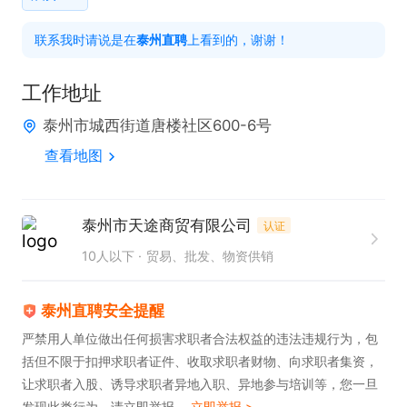
工作；

联系我时请说是在
泰州直聘
上看到的，谢谢！
任职要求：

工作地址
1、有耐心.积极向上.喜欢沟通。

泰州市城西街道唐楼社区600-6号
2、通过大学英语四级，或有一定外贸基础的优先。

查看地图
3、愿意和公司一起成长，有团队协作意识和学习
力。

泰州市天途商贸有限公司
认证
薪资待遇：

10人以下
贸易、批发、物资供销
1.基本工资+业务提成；
泰州直聘安全提醒
严禁用人单位做出任何损害求职者合法权益的违法违规行为，包
括但不限于扣押求职者证件、收取求职者财物、向求职者集资，
让求职者入股、诱导求职者异地入职、异地参与培训等，您一旦
发现此类行为，请立即举报。
立即举报 >