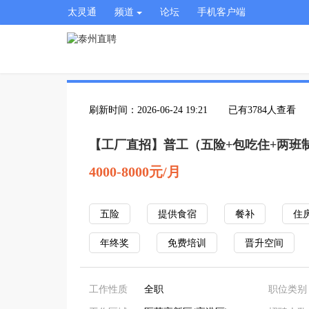
太灵通
频道
论坛
手机客户端
刷新时间：2026-06-24 19:21
已有3784人查看
【工厂直招】普工（五险+包吃住+两班
4000-8000元/月
五险
提供食宿
餐补
住
年终奖
免费培训
晋升空间
工作性质
全职
职位类别