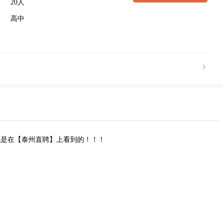
20人
高中
说是在【泰州直聘】上看到的！！！
。