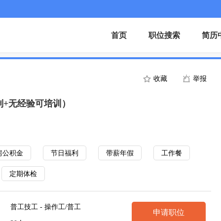
首页
职位搜索
简历
收藏
举报
制+无经验可培训）
房公积金
节日福利
带薪年假
工作餐
定期体检
普工技工 - 操作工/普工
申请职位