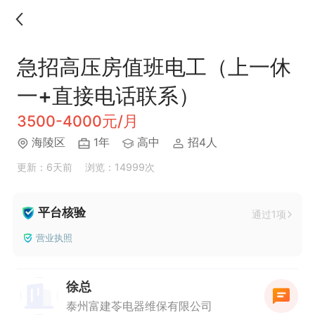
急招高压房值班电工（上一休
一+直接电话联系）
3500-4000元/月
海陵区
1年
高中
招4人
更新：6天前
浏览：14999次
平台核验
通过1项
营业执照
徐总
泰州富建苓电器维保有限公司