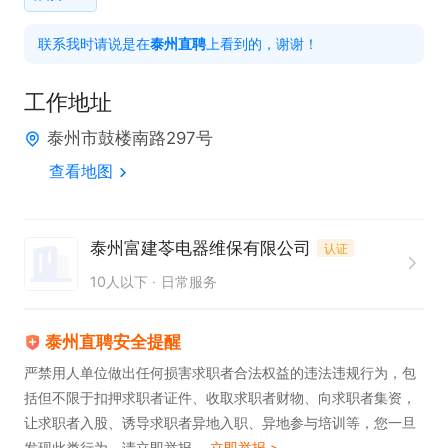
任职要求：

联系我时请说是在
泰州直聘
上看到的，谢谢！
1. 具备高中及以上文化水平。

2. 拥有一定的电气专业维修经验。

工作地址
3. 持有处于年审期内的高压证，此为关键技能要求。
泰州市鼓楼南路297号
查看地图
泰州富建苓电器维保有限公司
认证
10人以下
日常服务
泰州直聘安全提醒
严禁用人单位做出任何损害求职者合法权益的违法违规行为，包
括但不限于扣押求职者证件、收取求职者财物、向求职者集资，
让求职者入股、诱导求职者异地入职、异地参与培训等，您一旦
发现此类行为，请立即举报。
立即举报 >