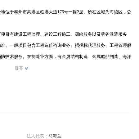
注册地位于泰州市高港区临港大道176号一幢2层。所在区域为海陵区，公
可项目有建设工程监理、建设工程施工、测绘服务以及劳务派遣服务
为准。一般项目包含工程造价咨询业务、招投标代理服务、工程管理服
消防技术服务。在制造业方面，有金属结构制造、金属船舶制造、海洋
通机械设备安装服务、船舶改装，以及海洋工程装备与机械设备的销
展开
技术相关业务，还有劳务服务（不含劳务派遣）、对外承包工程等。此
新能源原动设备制造与销售。公司对外投资9家公司，具有20处分支
法人代表：
马海兰