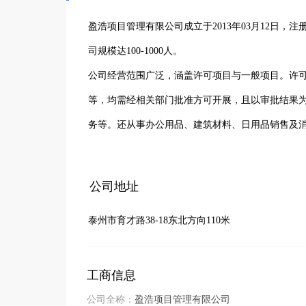
盈浩项目管理有限公司成立于2013年03月12日，
司规模达100-1000人。

公司经营范围广泛，涵盖许可项目与一般项目。许
等，均需经相关部门批准方可开展，且以审批结果
务等。还从事办公用品、建筑材料、日用品销售及
工程装备制造等。其业务还涉及船舶拖带服务、普
售、租赁。拥有技术服务、技术开发、技术咨询等
公司地址
外，还进行海上风电相关装备销售及系统研发，以及
泰州市育才路38-18东北方向110米
机构，展现出较强的企业实力和拓展能力。
工商信息
公司全称：
盈浩项目管理有限公司