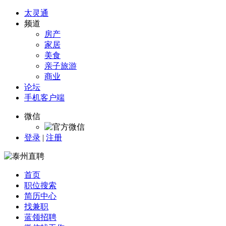
太灵通
频道
房产
家居
美食
亲子旅游
商业
论坛
手机客户端
微信
登录
|
注册
首页
职位搜索
简历中心
找兼职
蓝领招聘