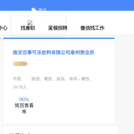
微信
登录
|
注册
中心
找兼职
蓝领招聘
微信找工作
南京百事可乐饮料有限公司泰州营业所
企业认证
不限
旅游、餐饮、娱乐、休闲 - 餐饮
10-30人
96%
简历查看
率