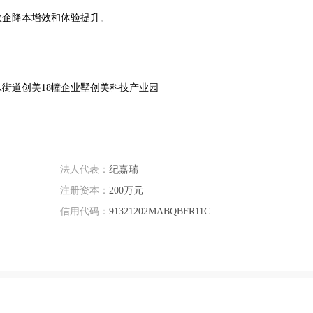
政企降本增效和体验提升。
街道创美18幢企业墅创美科技产业园
法人代表：
纪嘉瑞
注册资本：
200万元
信用代码：
91321202MABQBFR11C